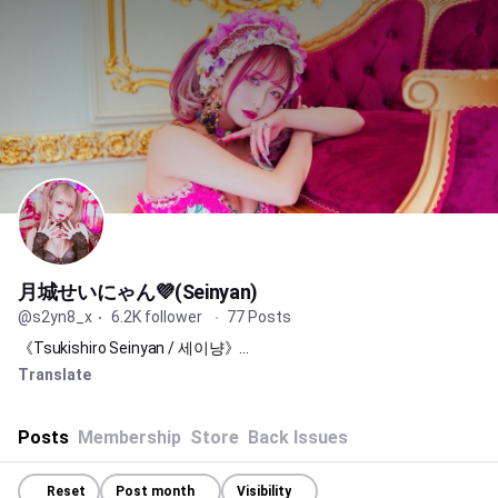
月城せいにゃん💜(Seinyan)
@s2yn8_x
6.2K
follower
77
Posts
《Tsukishiro Seinyan / 세이냥》
Japanese🇯🇵 flexible Gal💖
Translate
SexyCosplayer＆Gravure idol🐈‍⬛💜🦋
たくさんの笑顔と幸せをお届けしたいです♡
Posts
Membership
Store
Back Issues
X@s2yn8
Reset
Post month
Visibility
Instagram@s2yn8